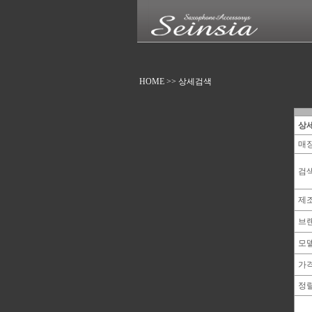
HOME
>>
상세검색
상
매
검
제
브
모델
가
정