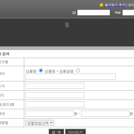
즐겨찾기 추가
|
장
세 검색
장구분
상품명
상품명 + 상품설명
색어
조사
랜드
(코드)명
격대
원 ~
원
렬방법